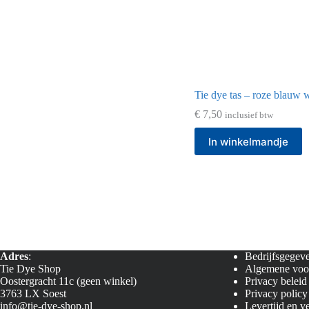
Tie dye tas – roze blauw w
€
7,50
inclusief btw
In winkelmandje
Adres
:
Bedrijfsgegeve
Tie Dye Shop
Algemene voo
Oostergracht 11c (geen winkel)
Privacy beleid
3763 LX Soest
Privacy policy
info@tie-dye-shop.nl
Levertijd en v