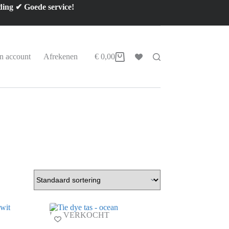
ding ✔ Goede service!
n account
Afrekenen
€
0,00
Winkelwagen
UITVERKOCHT