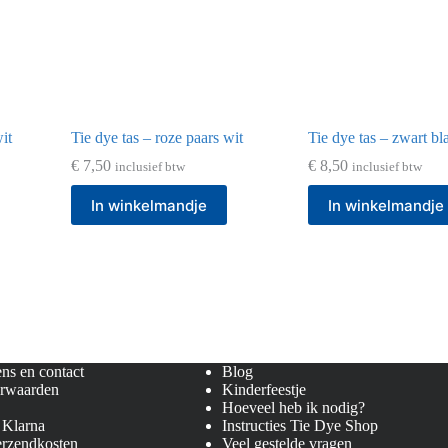
it
Tie dye tas – roze paars wit
Tie dye tas – zwart b
€
7,50
€
8,50
inclusief btw
inclusief btw
In winkelmandje
In winkelmandje
ns en contact
Blog
rwaarden
Kinderfeestje
Hoeveel heb ik nodig?
 Klarna
Instructies Tie Dye Shop
erzendkosten
Veel gestelde vragen