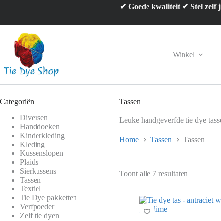
Ga
✔ Goede kwaliteit ✔ Stel zelf
naar
de
inhoud
Winkel
Categoriën
Tassen
Diversen
Leuke handgeverfde tie dye tassen
Handdoeken
Kinderkleding
Home
Tassen
Tassen
Kleding
Kussenslopen
Plaids
Sierkussens
Toont alle 7 resultaten
Tassen
Textiel
Tie Dye pakketten
Verfpoeder
Zelf tie dyen