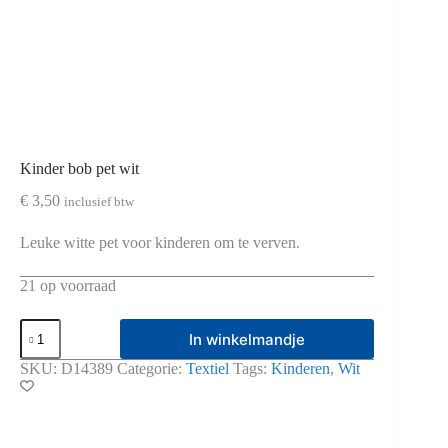
Kinder bob pet wit
€
3,50
inclusief btw
Leuke witte pet voor kinderen om te verven.
21 op voorraad
Kinder
In winkelmandje
bob
pet
SKU:
D14389
Categorie:
Textiel
Tags:
Kinderen
,
Wit
wit
aantal