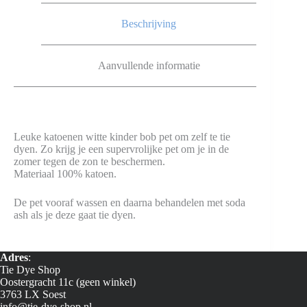
Beschrijving
Aanvullende informatie
Leuke katoenen witte kinder bob pet om zelf te tie
dyen. Zo krijg je een supervrolijke pet om je in de
zomer tegen de zon te beschermen.
Materiaal 100% katoen.
De pet vooraf wassen en daarna behandelen met soda
ash als je deze gaat tie dyen.
Adres
:
Tie Dye Shop
Oostergracht 11c (geen winkel)
3763 LX Soest
info@tie-dye-shop.nl