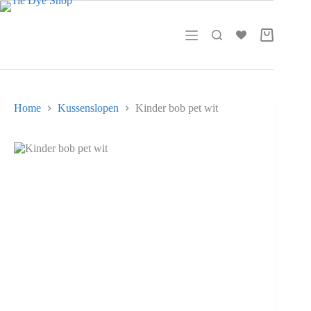
Ga
naar
de
Winkelwag
inhoud
Home
Kussenslopen
Kinder bob pet wit