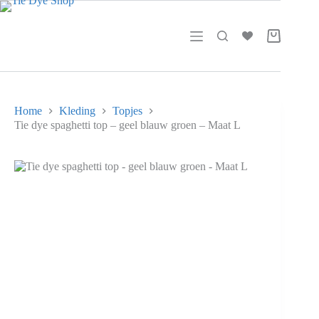
Ga
naar
de
Winkelwag
inhoud
Home
Kleding
Topjes
Tie dye spaghetti top – geel blauw groen – Maat L