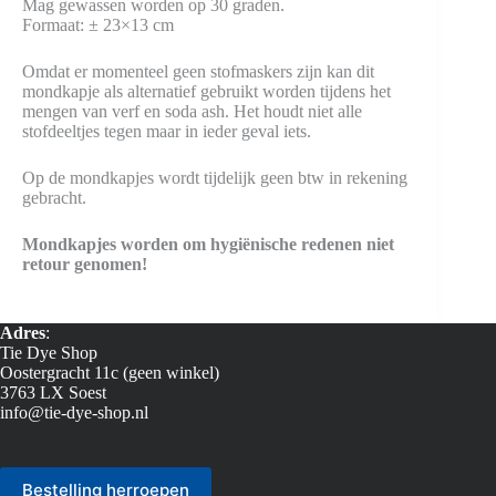
Mag gewassen worden op 30 graden.
Formaat: ± 23×13 cm
Omdat er momenteel geen stofmaskers zijn kan dit
mondkapje als alternatief gebruikt worden tijdens het
mengen van verf en soda ash. Het houdt niet alle
stofdeeltjes tegen maar in ieder geval iets.
Op de mondkapjes wordt tijdelijk geen btw in rekening
gebracht.
Mondkapjes worden om hygiënische redenen niet
retour genomen!
Adres
:
Tie Dye Shop
Oostergracht 11c (geen winkel)
3763 LX Soest
info@tie-dye-shop.nl
Bestelling herroepen