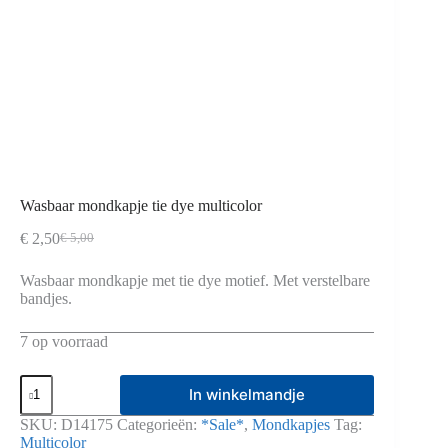
Wasbaar mondkapje tie dye multicolor
€
2,50
€
5,00
Oorspronkelijke
Huidige
prijs
prijs
Wasbaar mondkapje met tie dye motief. Met verstelbare
was:
is:
bandjes.
€ 5,00.
€ 2,50.
7 op voorraad
Wasbaar
In winkelmandje
mondkapje
tie
SKU:
D14175
Categorieën:
*Sale*
,
Mondkapjes
Tag:
dye
Multicolor