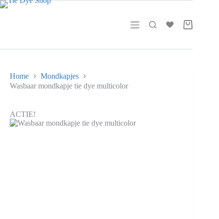
prijs
prijs
Ga
was:
is:
naar
€ 5,00.
€ 2,50.
de
Winkelwag
inhoud
Home
Mondkapjes
Wasbaar mondkapje tie dye multicolor
ACTIE!